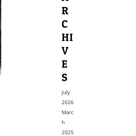
R
C
HI
V
E
S
July
2026
Marc
h
2025