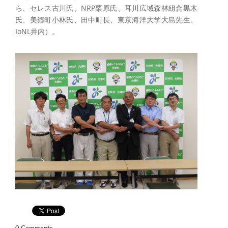
ら、セレス古川氏、NRP栗原氏、耳川広域森林組合黒木
氏、美郷町小林氏、田中町長、東京海洋大学大島先生、
IoNL井内）。