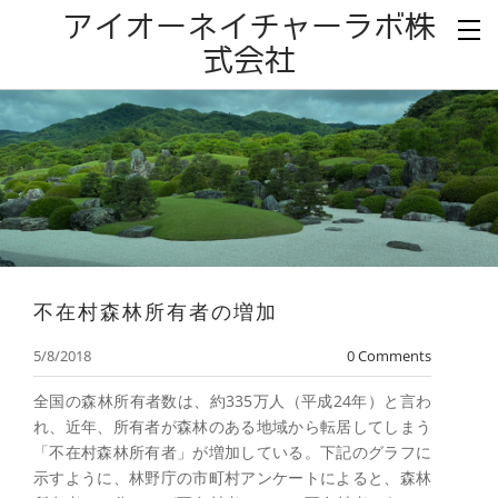
アイオーネイチャーラボ株
式会社
不在村森林所有者の増加
5/8/2018
0 Comments
全国の森林所有者数は、約335万人（平成24年）と言わ
れ、近年、所有者が森林のある地域から転居してしまう
「不在村森林所有者」が増加している。下記のグラフに
示すように、林野庁の市町村アンケートによると、森林