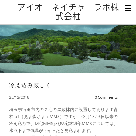
アイオーネイチャーラボ株
式会社
冷え込み厳しく
25/12/2018
0 Comments
埼玉県行田市内の２宅の屋敷林内に設置してあります森
林IoT（見ま森さま：MMS）ですが、今月15,16日以来の
冷え込みで、M宅MMS及びA宅林縁部MMSについては、
氷点下まで気温が下がったと見込まれます。