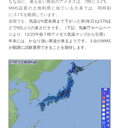
ちなみに、最も近い熊谷のアメダスは、7時に-2.2℃、
MMS設置の土地利用に似ている久喜では、同時刻
に-3.1℃を観測しています。
全国でも、
気温が0度未満まで下がった所(冬日)は570ほ
どで9日ぶりの多さだそうす。（下記、気象庁ホームペー
ジより、12/25午前７時アメダス気温マップから引用）
年末には、かなり強い寒波が来るようです。３台のMMS
が順調に試験運用できることを期待します。